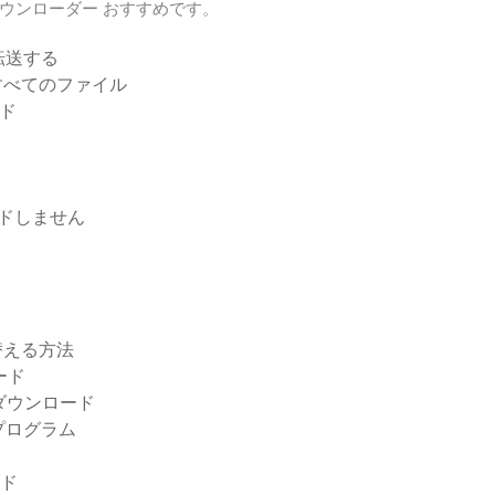
ウンローダー おすすめです。
を転送する
eのすべてのファイル
ード
ードしません
替える方法
ード
イバーのダウンロード
ントプログラム
ード