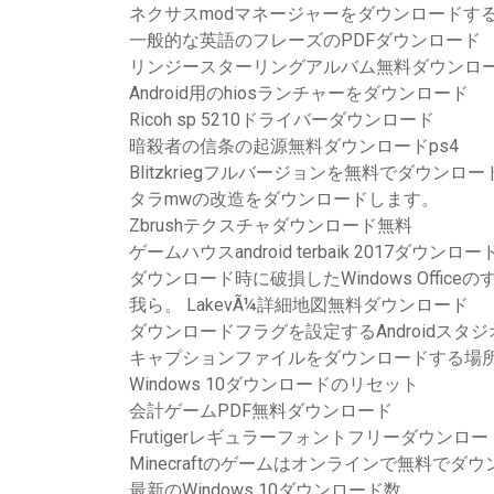
ネクサスmodマネージャーをダウンロードす
一般的な英語のフレーズのPDFダウンロード
リンジースターリングアルバム無料ダウンロードut
Android用のhiosランチャーをダウンロード
Ricoh sp 5210ドライバーダウンロード
暗殺者の信条の起源無料ダウンロードps4
Blitzkriegフルバージョンを無料でダウンロー
タラmwの改造をダウンロードします。
Zbrushテクスチャダウンロード無料
ゲームハウスandroid terbaik 2017ダウ
ダウンロード時に破損したWindows Offic
我ら。 LakevÃ¼詳細地図無料ダウンロード
ダウンロードフラグを設定するAndroidスタジ
キャプションファイルをダウンロードする場
Windows 10ダウンロードのリセット
会計ゲームPDF無料ダウンロード
Frutigerレギュラーフォントフリーダウンロー
Minecraftのゲームはオンラインで無料でダ
最新のWindows 10ダウンロード数