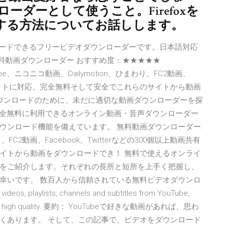
ンローダーとして使うこと。Firefoxを
する方法についてお話しします。
ダウンロードできるフリービデオダウンローダーです。日本語対応
lo 無料動画ダウンローダー おすすめ度：★★★★★
be、ニコニコ動画、Dailymotion、ひまわり、FC2動画、
画共有サイトに対応、完全無料そして安全でこれらのサイトから動画
 ダウンロードのために、未だに適切な動画ダウンローダーを探
jpは、完全無料に利用できるオンライン動画・音声ダウンローダー
ウンロード機能を備えています。 無料動画ダウンローダー.
り、FC2動画、Facebook、Twitterなどの300個以上動画共有
イトから動画をダウンロードでき！ 無料で使えるオンライ
をご紹介します。それぞれの長所と短所を上手く把握し、
幸いです。 数百人から信頼されている無料ビデオダウンロ
eos, playlists, channels and subtitles from YouTube,
 sites in high quality. 要約： YouTubeで好きな動画があれば、思わ
くあります。 そして、この記事で、ビデオをダウンロード