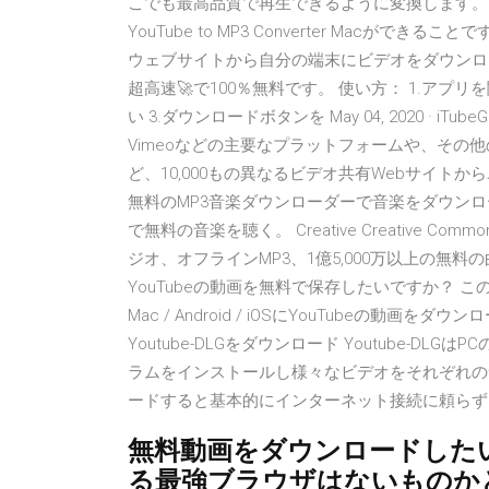
こでも最高品質で再生できるように変換します。 これが最も便
YouTube to MP3 Converter Macがで
ウェブサイトから自分の端末にビデオをダウンロ
超高速🚀で100％無料です。 使い方： 1.アプ
い 3.ダウンロードボタンを May 04, 2020 · iTube
Vimeoなどの主要なプラットフォームや、その
ど、10,000もの異なるビデオ共有Webサイ
無料のMP3音楽ダウンローダーで音楽をダウンロードし
で無料の音楽を聴く。 Creative Creative 
ジオ、オフラインMP3、1億5,000万以上の無料
YouTubeの動画を無料で保存したいですか？ この
Mac / Android / iOSにYouTubeの動画をダ
Youtube-DLGをダウンロード Youtube-
ラムをインストールし様々なビデオをそれぞれのサイ
ードすると基本的にインターネット接続に頼らず
無料動画をダウンロードした
る最強ブラウザはないものか