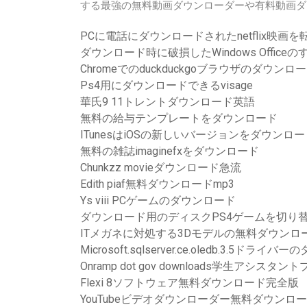
する最強の無料動画ダウンローダーや有料動画ダ
PCに電話にダウンロードされたnetflix映画
ダウンロード時に破損したWindows Offic
Chromeでのduckduckgoブラウザのダウンロ
Ps4用にダウンロードできるvisage
華氏9 11トレントダウンロード英語
無料の給与テンプレートをダウンロード
ITunesはiOSの新しいバージョンをダウンロ
無料の雑誌imaginefxをダウンロード
Chunkzz movieダウンロード急流
Edith piaf無料ダウンロードmp3
Ys viii PCゲームのダウンロード
ダウンロード用のディスクPS4ゲームを切り
ITメガネに対処する3Dモデルの無料ダウンロ
Microsoft.sqlserver.ce.oledb.3.5ドラ
Onramp dot gov downloads学生アシスタ
Flexi 8ソフトウェア無料ダウンロード完全版
YouTubeビデオダウンローダー無料ダウンロ