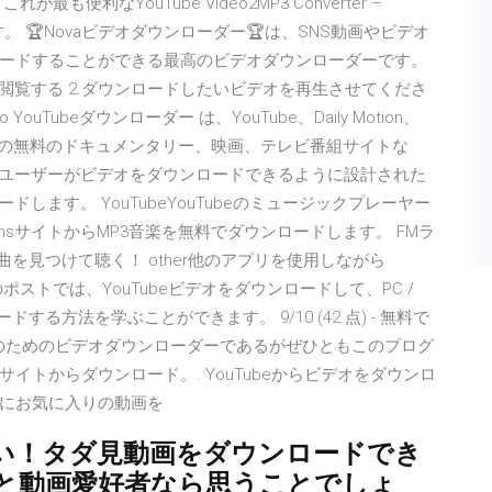
利なYouTube Video2MP3 Converter –
きることです。 🏆Novaビデオダウンローダー🏆は、SNS動画やビデオ
ードすることができる最高のビデオダウンローダーです。
リを閲覧する 2.ダウンロードしたいビデオを再生させてくださ
Go YouTubeダウンローダー は、YouTube、Daily Motion、
他の無料のドキュメンタリー、映画、テレビ番組サイトな
トからユーザーがビデオをダウンロードできるように設計された
ます。 YouTube️YouTubeのミュージックプレーヤー
CommonsサイトからMP3音楽を無料でダウンロードします。 FMラ
の曲を見つけて聴く！ other他のアプリを使用しながら
ポストでは、YouTubeビデオをダウンロードして、PC /
ウンロードする方法を学ぶことができます。 9/10 (42 点) - 無料で
DLGはPCのためのビデオダウンローダーであるがぜひともこのプログ
トからダウンロード。. YouTubeからビデオをダウンロ
にお気に入りの動画を
い！タダ見動画をダウンロードでき
と動画愛好者なら思うことでしょ