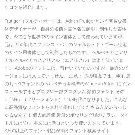
すコツを紹介します。
Frutiger（フルティガー）は、Adrian Frutigerという著名な書
体デザイナーが、自身の名前を書体名に起用し制作した書体
で、今でこそ世界中のサイン書体として使われていますが、
元は1960年代にフランス・パリのシャルル・ド・ゴール空港
のサイン用書体として制作したものです。 ヘルべチカとアリ
アル ヘルべチカとアリアル（エアリアル）はよく似ていま
す。 Adobeのソフトには、昔付いていたのですが、最近のバ
ージョンには入っていません。 注意：IE9の環境では、AI8付属
のType1フォントのヘルベチカを標準のWindows￥font にイン
ストールするとブログや一部プログラム 類似フォント その
2「M+」（フリーフォント） いい時代になりました。こんな
に高品質なフォントを無料で提供してくださる方がいらっし
ゃるなんて！ 個人的評価 近所のボウリング場のチラシ、タイ
トルにはM+、本文には新ゴといった使い方をしています。
3,800以上のフォント製品が揃うフォント検索サイト