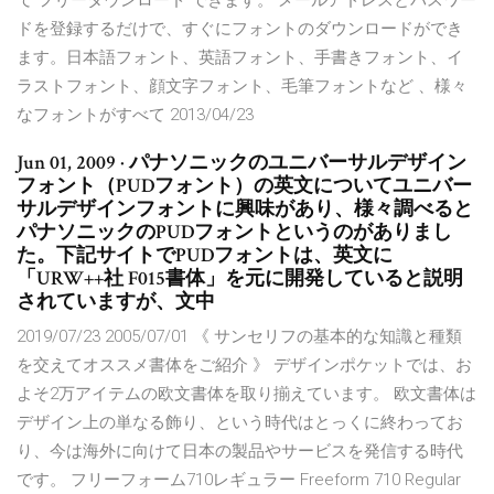
て フリーダウンロード できます。 メールアドレスとパスワー
ドを登録するだけで、すぐにフォントのダウンロードができ
ます。日本語フォント、英語フォント、手書きフォント、イ
ラストフォント、顔文字フォント、毛筆フォントなど 、様々
なフォントがすべて 2013/04/23
Jun 01, 2009 · パナソニックのユニバーサルデザイン
フォント（PUDフォント）の英文についてユニバー
サルデザインフォントに興味があり、様々調べると
パナソニックのPUDフォントというのがありまし
た。下記サイトでPUDフォントは、英文に
「URW++社 F015書体」を元に開発していると説明
されていますが、文中
2019/07/23 2005/07/01 《 サンセリフの基本的な知識と種類
を交えてオススメ書体をご紹介 》 デザインポケットでは、お
よそ2万アイテムの欧文書体を取り揃えています。 欧文書体は
デザイン上の単なる飾り、という時代はとっくに終わってお
り、今は海外に向けて日本の製品やサービスを発信する時代
です。 フリーフォーム710レギュラー Freeform 710 Regular