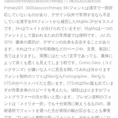
SassoonPrimarySassoon Primary:1178633262Sassoon
Primary001. 000Sassoon-Primary. M+フォントは漢字で一部対
応していないものがあり、デザイン以外で常用するなら不足
している漢字をIPAフォントから補完したMigMix 2Pがオススメ
です。M+はウェイトが分けられていますが、MigMixは一つの
フォントとして扱われるため日常用途では便利です。 Jul 20,
2016 · 書体の選択が、デザインの出来を左右することがあり
ます。それはウェブや印刷物などのページや、文章、単語に
当てはまりますし、実際にはたった1文字であっても、書体に
よって良くも悪くも見えてしまう程です。Comic Sans（コミ
ックサンズ）が嫌いな人々に意見を聞いてみれば分かります
フォント制作のソフトはMacならFontographer、Winなら
OTEditがベストバイだと思います。OTEditはMac版も出ていま
すが作業全体のスピードを考えたら、値段ははりますがフォ
ントグラファーの方が良いと思います。 プレゼン資料のフォ
ントは「メイリオ一択」でも十分実用に耐えうるものの、適
材適所でフォントを選べた方が表現の幅が広がることも事実
です。プレゼンと相性の良いフォントと、それらを使いこな