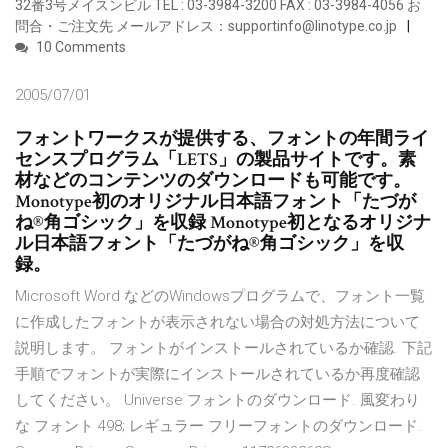
32番3号メイスンビル TEL : 03-3984-3200 FAX : 03-3984-4056 お
問合・ご注文先 メールアドレス：supportinfo@linotype.co.jp
10 Comments
2005/07/01
フォントワークスが提供する、フォントの年間ライ
センスプログラム「LETS」の製品サイトです。素
材などのコンテンツのダウンロードも可能です。
Monotype初のオリジナル日本語フォント「たづが
ね®角ゴシック」を収録 Monotype初となるオリジナ
ル日本語フォント「たづがね®角ゴシック」を収
録。
Microsoft Word などのWindowsプログラムで、フォント一覧
に作成したフォントが表示されない場合の対処方法について
説明します。 フォントがインストールされているか確認. 下記
手順でフォントが実際にインストールされているか再度確認
してください。 Universe フォントのダウンロード. 風変わり
な フォント 498; レギュラー フリーフォントのダウンロード.