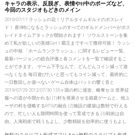
キャラの表示、反脱ぎ、表情やH中のポーズなど、
今回のスタジオもどきのメイン
2019/07/17 ラッシュの花！リアルタイムギルドのボスレイ
ド！ 夜8時になるとラッシュのすべてのギルドメンバーがボス
レイドタイムアタックが開始されます！ ソウルストーンを集
めて私が欲しいの英雄Get！覇王まですべて獲得可能！ ラッシ
ュの中核 「ホームランクラッシュ」に関するレビュー一覧。
最新バージョンの総合評価と各コメントを一覧で確認するこ
とができます。 ゲーム下手なんで、どんどんコイン減って遊
べなくなる 毎日遊びたいと思ってもコイン減って、最終的に
一日数回しか遊べない ゲーム自体はバットの響く音と
2019/07/29 2012/07/30 135ヶ国の村に侵攻、略奪セヨ 世界征
服への道が今開かれる| (1)村を発展させる箱庭ゲームと、他ユ
ーザの村を侵略するRTSの融合 (2)施設の建築は数秒で行える
ので、忙しい人も隙間時間を使って育成できる (3)戦術は自
由。人海戦術で戦うもよし、少数精鋭を効率的に使うもよし
無料のスクリプト作成アプリ＃q =無料のスクリプト作成