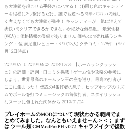
も大連鎖を起こせる手軽さにハマる！| (1)同じ色のキャンディ
ーを縦横に3つ繋げるだけ。誰でも遊べる簡単パズル (2)難し
く考えなくても大連鎖が発生！ キャンディーが一気に消えて
爽快 (3)クリアできるかできないか絶妙な難易度。 最安価格
(税込)：価格情報の登録がありません 価格.com売れ筋ランキ
ング：-位 満足度レビュー：3.90(13人) クチコミ：278件 （※7
月12日時点）
2019/07/10 2019/03/03 2018/12/25 【ホームランクラッシ
ュ】の評価・評判・口コミを掲載！ゲーム性や攻略の参考に
しよう。世界最高のホームラン王の座を巡り、最高の打者が
ここに集まった！ 伝説の4番打者の息子、ヒップホップのリズ
ムでボールを打つミュージックの首位打者、スタイリッシュ
なスーツに包まれた肉体から 2019/01/24
プレイホームのMODについて 現状わかる範囲でま
とめてみました。なんともいえませ～ん＞＜； まず
は ツール類 CMModForPH v0.7.1 キャラメイクで複数