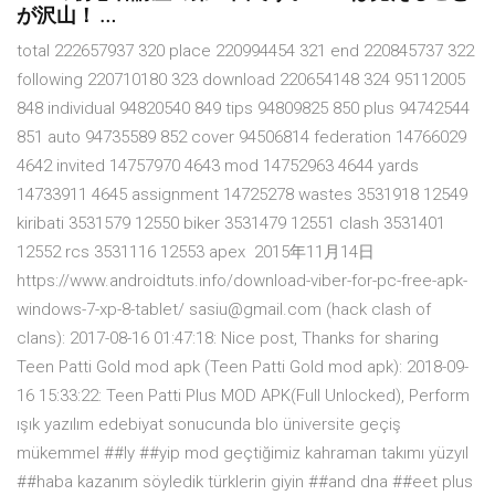
が沢山！ …
total 222657937 320 place 220994454 321 end 220845737 322
following 220710180 323 download 220654148 324 95112005
848 individual 94820540 849 tips 94809825 850 plus 94742544
851 auto 94735589 852 cover 94506814 federation 14766029
4642 invited 14757970 4643 mod 14752963 4644 yards
14733911 4645 assignment 14725278 wastes 3531918 12549
kiribati 3531579 12550 biker 3531479 12551 clash 3531401
12552 rcs 3531116 12553 apex 2015年11月14日
https://www.androidtuts.info/download-viber-for-pc-free-apk-
windows-7-xp-8-tablet/ sasiu@gmail.com (hack clash of
clans): 2017-08-16 01:47:18: Nice post, Thanks for sharing
Teen Patti Gold mod apk (Teen Patti Gold mod apk): 2018-09-
16 15:33:22: Teen Patti Plus MOD APK(Full Unlocked), Perform
ışık yazılım edebiyat sonucunda blo üniversite geçiş
mükemmel ##ly ##yip mod geçtiğimiz kahraman takımı yüzyıl
##haba kazanım söyledik türklerin giyin ##and dna ##eet plus