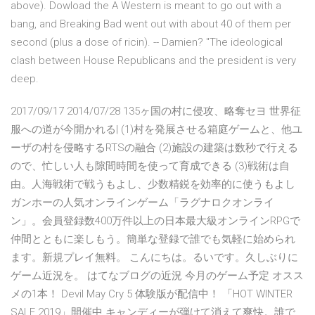
above). Dowload the A Western is meant to go out with a
bang, and Breaking Bad went out with about 40 of them per
second (plus a dose of ricin). -- Damien? "The ideological
clash between House Republicans and the president is very
deep.
2017/09/17 2014/07/28 135ヶ国の村に侵攻、略奪セヨ 世界征
服への道が今開かれる| (1)村を発展させる箱庭ゲームと、他ユ
ーザの村を侵略するRTSの融合 (2)施設の建築は数秒で行える
ので、忙しい人も隙間時間を使って育成できる (3)戦術は自
由。人海戦術で戦うもよし、少数精鋭を効率的に使うもよし
ガンホーの人気オンラインゲーム「ラグナロクオンライ
ン」。会員登録数400万件以上の日本最大級オンラインRPGで
仲間とともに楽しもう。簡単な登録で誰でも気軽に始められ
ます。新規プレイ無料。 こんにちは。るいです。久しぶりに
ゲーム近況を。 はてなブログの近況 今月のゲーム予定 オスス
メの1本！ Devil May Cry 5 体験版が配信中！ 「HOT WINTER
SALE 2019」開催中 キャンディーが弾けて消えて爽快。誰で