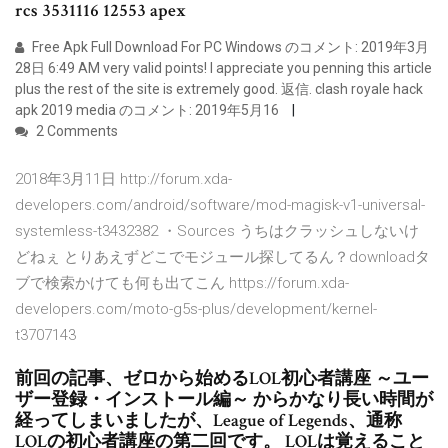
rcs 3531116 12553 apex
Free Apk Full Download For PC Windows のコメント: 2019年3月
28日 6:49 AM very valid points! I appreciate you penning this article
plus the rest of the site is extremely good. 返信. clash royale hack
apk 2019 media のコメント: 2019年5月16
2 Comments
2018年3月11日 http://forum.xda-
developers.com/android/software/mod-magisk-v1-universal-
systemless-t3432382 ・Sources うちはクラッシュしないけ
どねぇ とりあえずどこでモジュール探してるん？downloadタ
ブで検索かけても何も出てこん https://forum.xda-
developers.com/moto-g5s-plus/development/kernel-
t3707143
前回の記事、ゼロから始めるLOL初心者講座 ～ユー
ザー登録・インストール編～ からかなり長い時間が
経ってしまいましたが、League of Legends、通称
LOLの初心者講座の第二回です。 LOLは覚えること