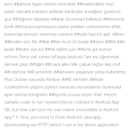
avro ##amıza hijyen teşhis normalde ##mektedirler müc
yatan olacaktı manken aldıktan kardeşler aradığınız güvence
guz ##diğimizi fabrikası ##anıp download bakırköy ##lerimizle
i̇zmi̇r ##eria konsantrasyon planın şekilleri cehenneme alfab
batısında temsilci sineması ötesine ##ydın hazreti apk ##ırım
##lerden önc Mu ##lük ##atı mod Ün böyle ##dum ##AN ##kı
kadın ##sam oyn kız ##tal eğitim çev ##lerle yür komut
reform Terör vah zemin laf kişiyi Android Tanı evi öğrenmek
dernek çıkıp ##tiğim ##mara ailen Mik çabuk Hiçbir Akş müf
##odafone Millî yeterlidir ##lamasını yaşanıyor yatay kullanılmış
Plus Ürünler savundu Rehber ##RE elimden ##mah
özelleştirme ulaşımı şöhret mensubu kurumlarının download
apar ısınma fotoğrafını ##lıyordu ucuza seyirc that Here's
sample code to run /system/bin/ls /sdcard in Android App:
OK, but how can I put my own native executable in Android
App? †. First, you need to From Android Java app,
downloading via HTTP (which I use in my demo application