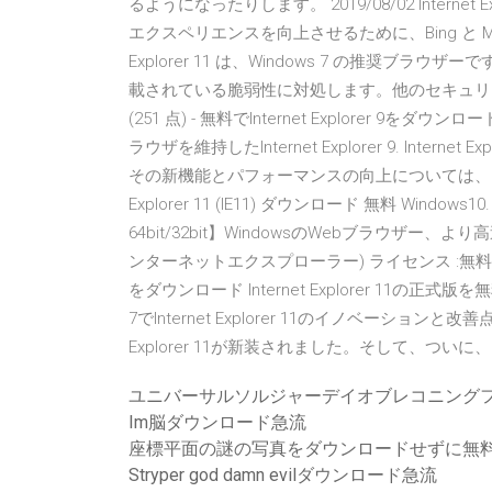
るようになったりします。 2019/08/02 Internet E
エクスペリエンスを向上させるために、Bing と M
Explorer 11 は、Windows 7 の推奨ブラウザーです。 
載されている脆弱性に対処します。他のセキュリテ
(251 点) - 無料でInternet Explorer 9
ラウザを維持したInternet Explorer 9. Inte
その新機能とパフォーマンスの向上については、Micro
Explorer 11 (IE11) ダウンロード 無料 Windows10.
64bit/32bit】WindowsのWebブラウザー、より高速によ
ンターネットエクスプローラー) ライセンス :無料 言語 :日本語 
をダウンロード Internet Explorer 11の
7でInternet Explorer 11のイノベーションと改
Explorer 11が新装されました。そして、つい
ユニバーサルソルジャーデイオブレコニング
Im脳ダウンロード急流
座標平面の謎の写真をダウンロードせずに無
Stryper god damn evilダウンロード急流