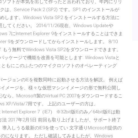
クロソフトが本気を出して作ったと言われており、年内にリリ
は、Service Pack 2 (SP2) です。SP1 のインストールが
す。Windows Vista SP2 をインストールする方法に
ださい。 2014/11/26現在、Windows Updateや
s 7にInternet Explorer 9をインストールすることはできま
 Explorer 9をダウンロードしてからインストールします。 8/10
ンロード もう無料でWindows Vista SP2をダウンロードできます。
の更新パッケージで機能を改善を可能とします. Windows Vistaと
ackの登場とともにこのふたつのマイクロソフトのオペレーティング
いった古いバージョンのIEを複数同時に起動させる方法を解説。 例えば
どのOSイメージを、様々な仮想マシンイメージの形で無料公開し
it版)なら、Microsoft製のVirtual PC 2007をダウンロードするこ
s XP/Vista/7用です。 上記のユーザーの方は、
Internet Explorer 7（IE7） ※32bit版IEのみ／64bit版IEは動
法 2017年2月5日 前回も取り上げましたが、サポート終了
、導入しうる最新のIE9を使ってい 文字通りMicrosoft提供の
のになります。 ただし確認してみましたが、Windows