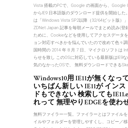
Vista 搭載のPCで、Google の画面から、Google 
からIE9 日本語版のダウンロード提供を開始した。 M
は「Windows Vista SP2以降（32/64ビット版）」
ZDNet Japan 記事を毎朝メールでまとめ読
ために、Cookieなどを使用してアクセスデータを取
ョン対応すべきかを悩んでいたので改めて色々調べ
国時間の 2014 年 8 月 7 日、マイクロソフトは I
らせを致し このOSに対応している最新版はIE9
気のなかったOSで、 無料ダウンロードできるSket
Windows10用 IE11が無くなっ
いちばん新しい IE11が イ
ドもできない 検索してもIE11
れって 無理やりEDGEを使
無料ファイラー一覧。ファイラーとはファイルを
イルやフォルダーを管理しやすくし、コピー／移