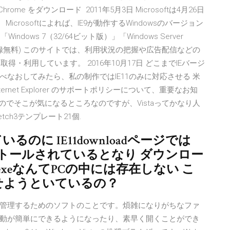
Chrome をダウンロード 2011年5月3日 Microsoftは4月26日
icrosoftによれば、IE9が動作するWindowsのバージョン
「Windows 7（32/64ビット版）」「Windows Server
み(登録無料) このサイトでは、利用状況の把握や広告配信などの
得・利用しています。 2016年10月17日 どこまでIEバージ
なおしてみたら、私の制作ではIE11のみに対応させる 米
nternet Explorer のサポートポリシーについて、重要なお知
なのでそこが気になるところなのですが、Vistaってかなり人
ch3テンプレート21個.
ているのに IE11downloadページでは
ンストールされているとなり ダウンロー
.exeなんてPCの中には存在しない こ
わせようといているの？
管理するためのソフトのことです。煩雑になりがちなファ
動が簡単にできるようになったり、素早く開くことができ