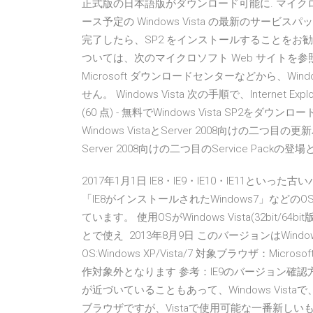
正式版の日本語版がダウンロード可能に. マイ
ース予定の Windows Vista の最新のサービスパック
完了したら、SP2 をインストールすることをお勧めしま
ついては、次のマイクロソフト Web サイトを参照してく
Microsoft ダウンロードセンターなどから、Window
せん。 Windows Vista 次の手順で、Internet
(60 点) - 無料でWindows Vista SP2をダウ
Windows VistaとServer 2008向けの二つ目
Server 2008向けの二つ目のService P
2017年1月1日 IE8・IE9・IE10・IE11と
「IE8がインストールされたWindows7」な
ています。 使用OSがWindows Vista(32bit/64b
とで使え 2013年8月9日 このバージョンはWindow
OS:Windows XP/Vista/7 対象ブラウザ：Microsoft 
作対象外となります 参考：IE9のバージョン確認方
が近づいていることもあって、Windows Vistaで
ブラウザですが、Vistaで使用可能な一番新しいも