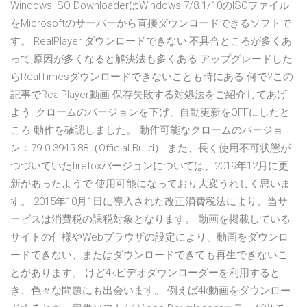
Windows ISO DownloaderはWindows 7/8.1/10のISOファイル
をMicrosoftのサーバーから直接ダウンロードできるソフトで
す。 RealPlayer ダウンロードできない!不具合ところが多くあ
って,原因が多くなると解決法も多くある.アップグレードした
らRealTimesダウンロードできないことも時にある.何で?この
記事でRealPlayer動画 保存失敗する対処法をご紹介してあげ
よう! クロームのバージョンを下げ、自動更新をOFFにしたと
ころ 動作を確認しました。 動作可能なクロームのバージョ
ン：79.0.3945.88（Official Build） また、長く使用不可状態が
つづいていたfirefoxバージョンについては、2019年12月に更
新があったようで 使用可能になっており大変うれしく思いま
す。 2015年10月1日に導入された改正消費税法により、当サ
ービスは消費税の課税対象となります。 動画を掲載している
サイトの仕様やWebブラウザの設定により、動画をダウンロ
ードできない、またはダウンロードできても再生できないこ
とがあります。 けど4kビデオダウンローダーを利用すると
き、色々な問題にも出会います。 例えば4k動画をダウンロー