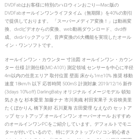
DVDFabはお客様に特別のハロウィンおごり―Mac版の
DVDFabオールインワンライフタイム（無期限）を40%の割引
で提供しております。 「スーパーメディア変換！」は動画変
換、dvdビデオからの変換、web動画ダウンロード、dvd作
成、dvdバックアップ、音声変換の6大機能を実現したオール
イン・ワンソフトです。
オールインワン・カウンター 寸法図 オールインワン・カウン
ター 仕様 計測仕様(MC-A101) 測定領域 センサーを中心に半径
4m以内の任意エリア 取付位置 壁面 床から1m±10% 推奨 移動
速度 18km/h 以下 応答時間 500mS 計測対象 2019/12/16 新作
(3days 10%off) DarlingBaby オリジナル イメージモデル 頓知
気さきな 杉本愛里 加藤ナナ 市川美織 村田実果子 大谷映美里
たくぼかりん 橋下美好 石川夏海 古田愛理 なえなの セットア
ップ セットアップ オールインワン オーバーオール おすすめ
のオールインワンPCをご紹介しています。デフォルトでモニ
ターが付いているので、特にデスクトップパソコン初心者さ