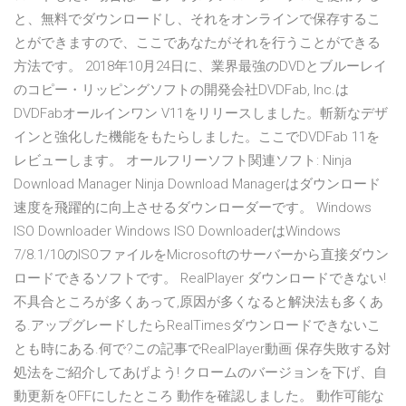
と、無料でダウンロードし、それをオンラインで保存するこ
とができますので、ここであなたがそれを行うことができる
方法です。 2018年10月24日に、業界最強のDVDとブルーレイ
のコピー・リッピングソフトの開発会社DVDFab, Inc.は
DVDFabオールインワン V11をリリースしました。斬新なデザ
インと強化した機能をもたらしました。ここでDVDFab 11を
レビューします。 オールフリーソフト関連ソフト: Ninja
Download Manager Ninja Download Managerはダウンロード
速度を飛躍的に向上させるダウンローダーです。 Windows
ISO Downloader Windows ISO DownloaderはWindows
7/8.1/10のISOファイルをMicrosoftのサーバーから直接ダウン
ロードできるソフトです。 RealPlayer ダウンロードできない!
不具合ところが多くあって,原因が多くなると解決法も多くあ
る.アップグレードしたらRealTimesダウンロードできないこ
とも時にある.何で?この記事でRealPlayer動画 保存失敗する対
処法をご紹介してあげよう! クロームのバージョンを下げ、自
動更新をOFFにしたところ 動作を確認しました。 動作可能な