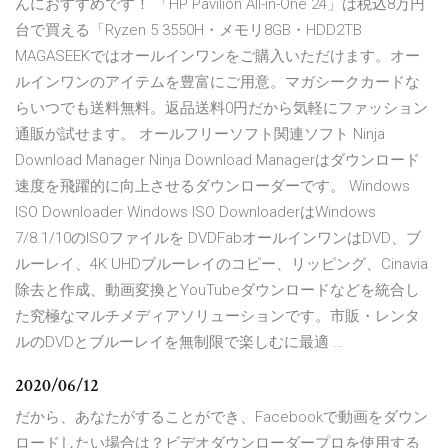
んにおすすめです！ 「HP Pavilion All-in-One 24」は税込8万円
台で買える「Ryzen 5 3550H・メモリ8GB・HDD2TB
MAGASEEKではオールインワンをご購入いただけます。オー
ルインワンのアイテムを豊富にご用意。マガシークカードな
らいつでも送料無料。返品送料0円だから気軽にファッション
通販が試せます。 オールフリーソフト関連ソフト Ninja
Download Manager Ninja Download Managerはダウンロード
速度を飛躍的に向上させるダウンローダーです。 Windows
ISO Downloader Windows ISO DownloaderはWindows
7/8.1/10のISOファイルを DVDFabオールインワンはDVD、ブ
ルーレイ、4K UHDブルーレイのコピー、リッピング、Cinavia
除去と作成、動画変換とYouTubeダウンロードなどを統合し
た究極なマルチメディアソリューションです。市販・レンタ
ルのDVDとブルーレイを無制限で楽しむに最適 …
2020/06/12
だから、あなたがすることができ、Facebookで動画をダウン
ロードしたい場合は？ビデオダウンローダープロを使用する