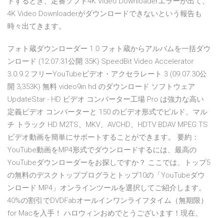
ドするとき、定番ソフト4K Video Downloaderエラーが出て、
4K Video Downloaderがダウンロードできないという報告も
時々出てきます。
フォト蔵ダウンローダー 1.0 フォト蔵からアルバムを一括ダウ
ンロード (12.07.31公開 35K) SpeedBit Video Accelerator
3.0.9.2 フリーYouTubeビデオ・アクセラレート 3 (09.07.30公
開 3,353K) 無料 video9in hd のダウンロード ソフトウェア
UpdateStar - HD ビデオ コンバーター工場 Pro は強力な高い
定義ビデオ コンバーターと 150 のビデオ形式でビルド、マル
チ トラック HD M2TS、MKV、AVCHD、HDTV BDAV MPEG TS
ビデオ動画を簡単にサポートすることができます。 要約：
YouTube動画をMP4形式でダウンロードするには、最高の
YouTubeダウンローダーをお探しですか？ ここでは、トップ5
の無料のデスクトッププログラとトップ10の「YouTubeダウ
ンロード MP4」オンラインツールを選択してご紹介します。
40%の割引でDVDFabオールインワンライフタイム（無期限）
for Macを入手！ ハロウィンおめでとうございます！現在、